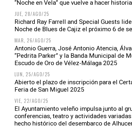
“Noche en Vela” que vuelve a hacer historia
JUE, 28/AGO/25
Richard Ray Farrell and Special Guests lide
Noche de Blues de Cajiz el próximo 6 de s
MAR, 26/AGO/25
Antonio Guerra, José Antonio Atencia, Álv
“Pedrita Parker” y la Banda Municipal de Mú
Escudo de Oro de Vélez-Málaga 2025
LUN, 25/AGO/25
Abierto el plazo de inscripción para el Cer
Feria de San Miguel 2025
VIE, 22/AGO/25
El Ayuntamiento veleño impulsa junto al gr
conferencias, teatro y actividades variadas
hecho histórico del desembarco de Alhuc