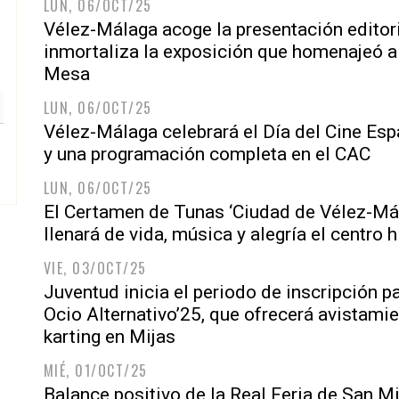
LUN, 06/OCT/25
Vélez-Málaga acoge la presentación editori
inmortaliza la exposición que homenajeó 
Mesa
LUN, 06/OCT/25
Vélez-Málaga celebrará el Día del Cine Es
y una programación completa en el CAC
LUN, 06/OCT/25
El Certamen de Tunas ‘Ciudad de Vélez-Mál
llenará de vida, música y alegría el centro h
VIE, 03/OCT/25
Juventud inicia el periodo de inscripción p
Ocio Alternativo’25, que ofrecerá avistami
karting en Mijas
MIÉ, 01/OCT/25
Balance positivo de la Real Feria de San Mi