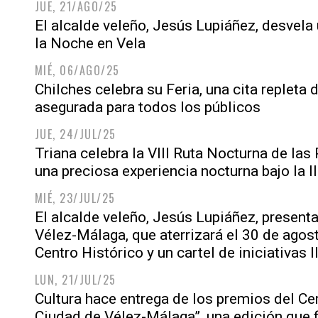
JUE, 21/AGO/25
El alcalde veleño, Jesús Lupiáñez, desvela
la Noche en Vela
MIÉ, 06/AGO/25
Chilches celebra su Feria, una cita repleta 
asegurada para todos los públicos
JUE, 24/JUL/25
Triana celebra la VIII Ruta Nocturna de las
una preciosa experiencia nocturna bajo la ll
MIÉ, 23/JUL/25
El alcalde veleño, Jesús Lupiáñez, presenta
Vélez-Málaga, que aterrizará el 30 de agos
Centro Histórico y un cartel de iniciativas 
LUN, 21/JUL/25
Cultura hace entrega de los premios del Ce
Ciudad de Vélez-Málaga”, una edición que 