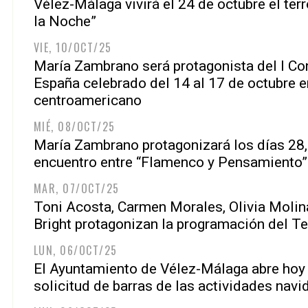
Vélez-Málaga vivirá el 24 de octubre el terr
la Noche”
VIE, 10/OCT/25
María Zambrano será protagonista del I Co
España celebrado del 14 al 17 de octubre e
centroamericano
MIÉ, 08/OCT/25
María Zambrano protagonizará los días 28, 
encuentro entre “Flamenco y Pensamiento”
MAR, 07/OCT/25
Toni Acosta, Carmen Morales, Olivia Molina
Bright protagonizan la programación del Te
LUN, 06/OCT/25
El Ayuntamiento de Vélez-Málaga abre hoy e
solicitud de barras de las actividades nav