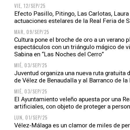
VIE, 12/SEP/25
Efecto Pasillo, Pitingo, Las Carlotas, Laura
actuaciones estelares de la Real Feria de
MAR, 09/SEP/25
Cultura pone el broche de oro a un verano 
espectáculos con un triángulo mágico de vi
Sabina en “Las Noches del Cerro”
MIÉ, 03/SEP/25
Juventud organiza una nueva ruta gratuita 
de Vélez de Benaudalla y al Barranco de la
MIÉ, 03/SEP/25
El Ayuntamiento veleño apuesta por una Re
artificiales, con objeto de proteger a per
LUN, 01/SEP/25
Vélez-Málaga es un clamor de miles de per