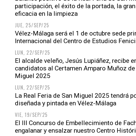
participación, el éxito de la portada, la gran
eficacia en la limpieza
JUE, 25/SEP/25
Vélez-Málaga será el 1 de octubre sede pri
Internacional del Centro de Estudios Fenic
LUN, 22/SEP/25
El alcalde veleño, Jesús Lupiáñez, recibe e
candidatos al Certamen Amparo Muñoz de M
Miguel 2025
LUN, 22/SEP/25
La Real Feria de San Miguel 2025 tendrá po
diseñada y pintada en Vélez-Málaga
VIE, 19/SEP/25
El III Concurso de Embellecimiento de Fach
engalanar y ensalzar nuestro Centro Histór