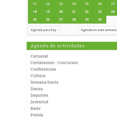
11
12
13
14
15
16
17
18
19
20
21
22
23
24
25
26
27
28
29
30
Agenda para hoy
Agenda en esta semana
Agenda de actividades
Carnaval
Certámenes - Concursos
Conferencias
Cultura
Semana Santa
Danza
Deportes
Juventud
Baile
Poesía