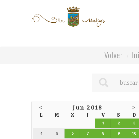
Volver
In
<
Jun 2018
>
L
M
X
J
V
S
D
1
2
3
6
7
8
9
10
4
5