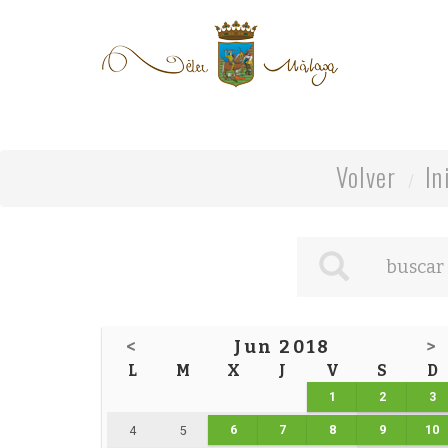
Volver
In
<
Jun 2018
>
L
M
X
J
V
S
D
1
2
3
6
7
8
9
10
4
5