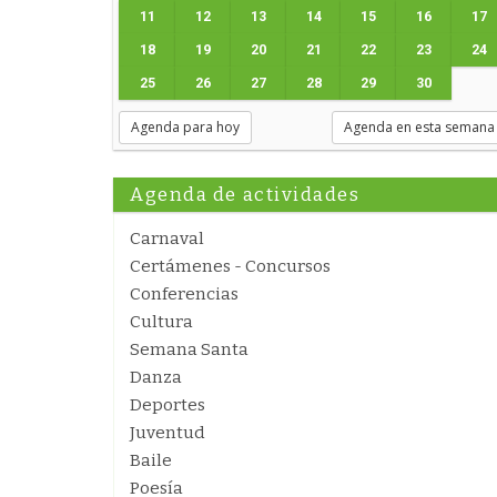
11
12
13
14
15
16
17
18
19
20
21
22
23
24
25
26
27
28
29
30
Agenda para hoy
Agenda en esta semana
Agenda de actividades
Carnaval
Certámenes - Concursos
Conferencias
Cultura
Semana Santa
Danza
Deportes
Juventud
Baile
Poesía