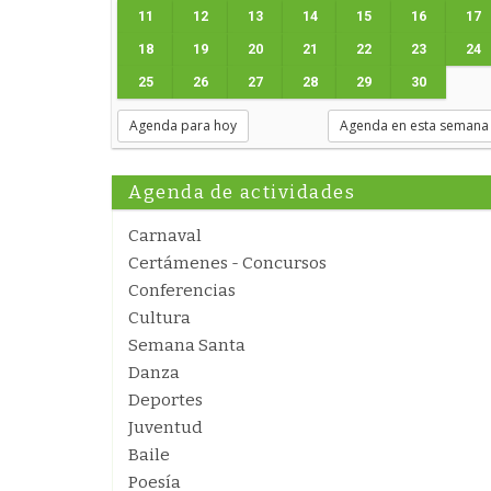
11
12
13
14
15
16
17
18
19
20
21
22
23
24
25
26
27
28
29
30
Agenda para hoy
Agenda en esta semana
Agenda de actividades
Carnaval
Certámenes - Concursos
Conferencias
Cultura
Semana Santa
Danza
Deportes
Juventud
Baile
Poesía