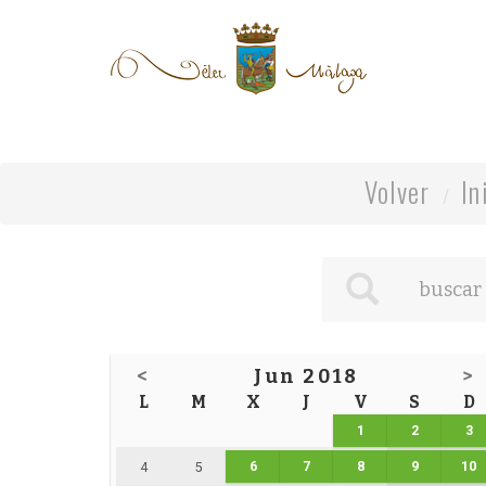
Volver
In
<
Jun 2018
>
L
M
X
J
V
S
D
1
2
3
6
7
8
9
10
4
5