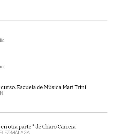
lio
io
 curso. Escuela de Música Mari Trini
EN
en otra parte " de Charo Carrera
VÉLEZ-MÁLAGA