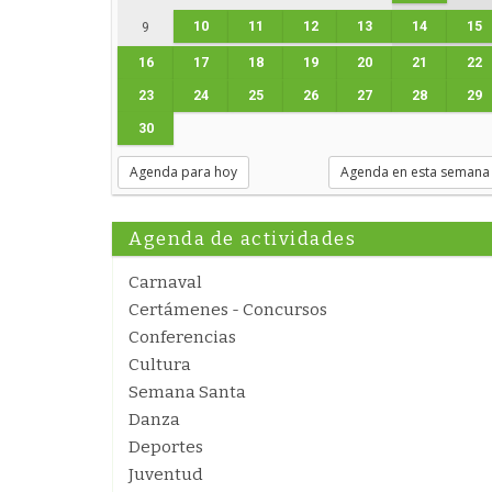
10
11
12
13
14
15
9
16
17
18
19
20
21
22
23
24
25
26
27
28
29
30
Agenda para hoy
Agenda en esta semana
Agenda de actividades
Carnaval
Certámenes - Concursos
Conferencias
Cultura
Semana Santa
Danza
Deportes
Juventud