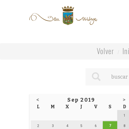
Volver
In
<
Sep 2019
>
L
M
X
J
V
S
D
1
7
2
3
4
5
6
8