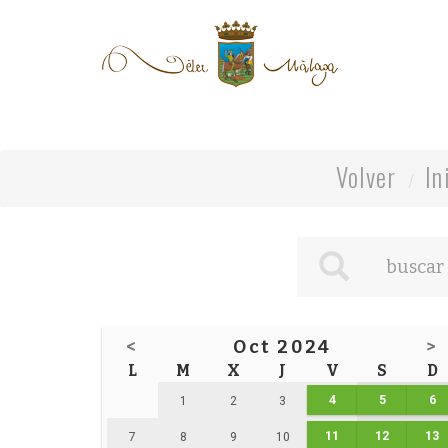
Volver
In
<
Oct 2024
>
L
M
X
J
V
S
D
4
5
6
1
2
3
11
12
13
7
8
9
10