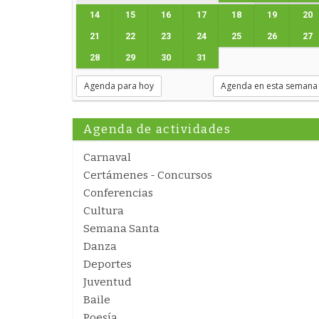
14
15
16
17
18
19
20
21
22
23
24
25
26
27
28
29
30
31
Agenda para hoy
Agenda en esta semana
Agenda de actividades
Carnaval
Certámenes - Concursos
Conferencias
Cultura
Semana Santa
Danza
Deportes
Juventud
Baile
Poesía