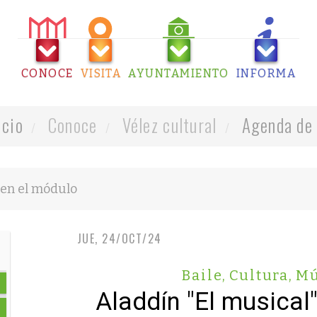
CONOCE
VISITA
AYUNTAMIENTO
INFORMA
icio
Conoce
Vélez cultural
Agenda de 
JUE, 24/OCT/24
Baile
,
Cultura
,
Mú
Aladdín "El musical