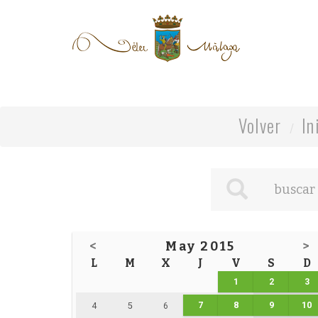
Volver
In
<
May 2015
>
L
M
X
J
V
S
D
1
2
3
7
8
9
10
4
5
6