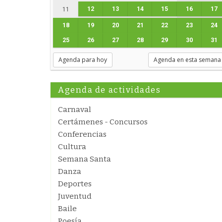
12
13
14
15
16
17
11
18
19
20
21
22
23
24
25
26
27
28
29
30
31
Agenda para hoy
Agenda en esta semana
Agenda de actividades
Carnaval
Certámenes - Concursos
Conferencias
Cultura
Semana Santa
Danza
Deportes
Juventud
Baile
Poesía