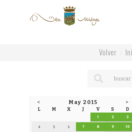
Volver
In
<
May 2015
>
L
M
X
J
V
S
D
1
2
3
7
8
9
10
4
5
6