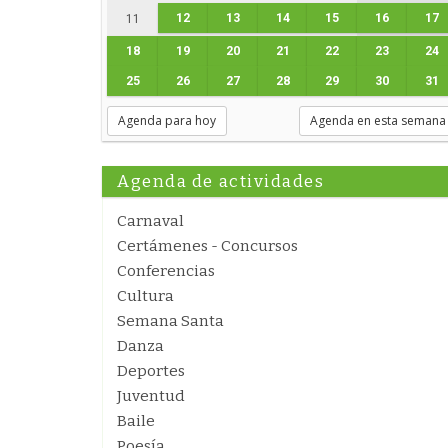
12
13
14
15
16
17
11
18
19
20
21
22
23
24
25
26
27
28
29
30
31
Agenda para hoy
Agenda en esta semana
Agenda de actividades
Carnaval
Certámenes - Concursos
Conferencias
Cultura
Semana Santa
Danza
Deportes
Juventud
Baile
Poesía