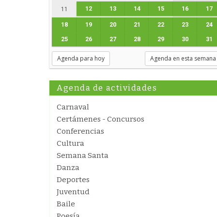
12
13
14
15
16
17
11
18
19
20
21
22
23
24
25
26
27
28
29
30
31
Agenda para hoy
Agenda en esta semana
Agenda de actividades
Carnaval
Certámenes - Concursos
Conferencias
Cultura
Semana Santa
Danza
Deportes
Juventud
Baile
Poesía