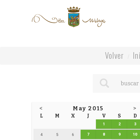
Volver
In
<
May 2015
>
L
M
X
J
V
S
D
1
2
3
7
8
9
10
4
5
6