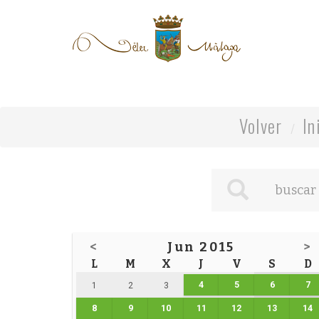
Volver
In
<
Jun 2015
>
L
M
X
J
V
S
D
4
5
6
7
1
2
3
8
9
10
11
12
13
14