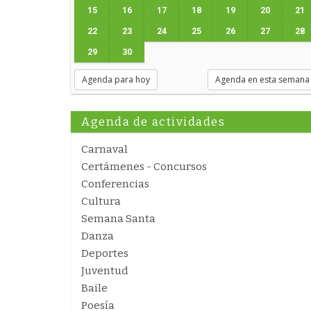
15
16
17
18
19
20
21
22
23
24
25
26
27
28
29
30
Agenda para hoy
Agenda en esta semana
Agenda de actividades
Carnaval
Certámenes - Concursos
Conferencias
Cultura
Semana Santa
Danza
Deportes
Juventud
Baile
Poesía