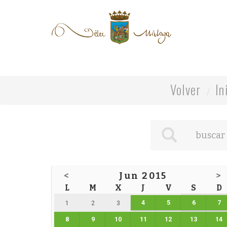
Volver
In
<
Jun 2015
>
L
M
X
J
V
S
D
4
5
6
7
1
2
3
8
9
10
11
12
13
14