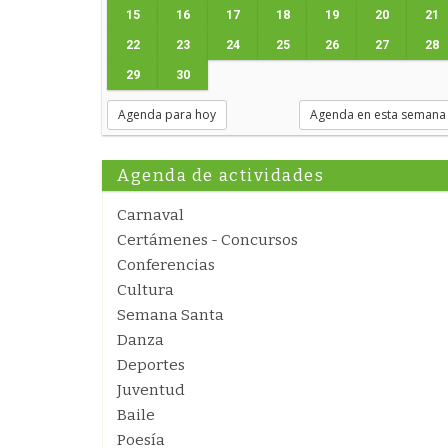
15
16
17
18
19
20
21
22
23
24
25
26
27
28
29
30
Agenda para hoy
Agenda en esta semana
Agenda de actividades
Carnaval
Certámenes - Concursos
Conferencias
Cultura
Semana Santa
Danza
Deportes
Juventud
Baile
Poesía