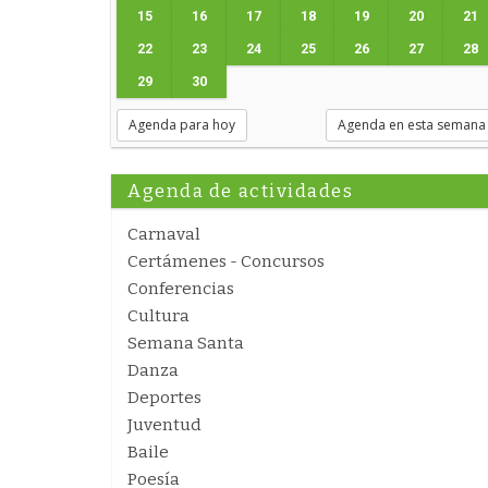
15
16
17
18
19
20
21
22
23
24
25
26
27
28
29
30
Agenda para hoy
Agenda en esta semana
Agenda de actividades
Carnaval
Certámenes - Concursos
Conferencias
Cultura
Semana Santa
Danza
Deportes
Juventud
Baile
Poesía