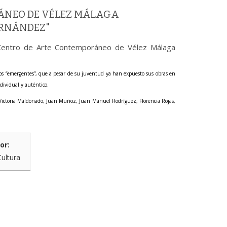
ÁNEO DE VÉLEZ MÁLAGA
ERNÁNDEZ"
l Centro de Arte Contemporáneo de Vélez Málaga
ados “emergentes”, que a pesar de su juventud ya han expuesto sus obras en
dividual y auténtico.
, Victoria Maldonado, Juan Muñoz, Juan Manuel Rodríguez, Florencia Rojas,
or:
Cultura