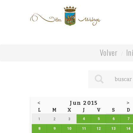
Volver
In
<
Jun 2015
>
L
M
X
J
V
S
D
4
5
6
7
1
2
3
8
9
10
11
12
13
14