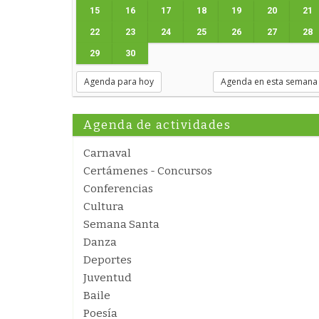
15
16
17
18
19
20
21
22
23
24
25
26
27
28
29
30
Agenda para hoy
Agenda en esta semana
Agenda de actividades
Carnaval
Certámenes - Concursos
Conferencias
Cultura
Semana Santa
Danza
Deportes
Juventud
Baile
Poesía