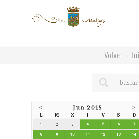
Volver
In
<
Jun 2015
>
L
M
X
J
V
S
D
4
5
6
7
1
2
3
8
9
10
11
12
13
14