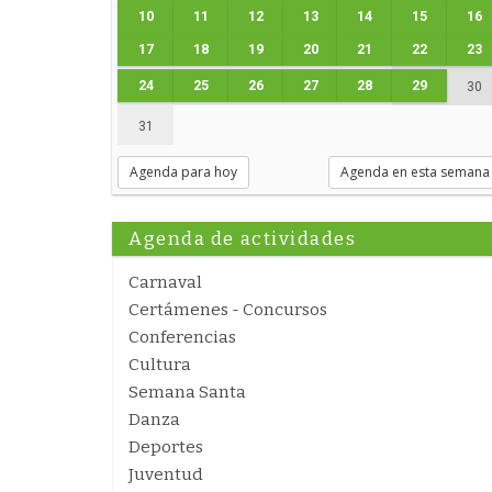
10
11
12
13
14
15
16
17
18
19
20
21
22
23
24
25
26
27
28
29
30
31
Agenda para hoy
Agenda en esta semana
Agenda de actividades
Carnaval
Certámenes - Concursos
Conferencias
Cultura
Semana Santa
Danza
Deportes
Juventud