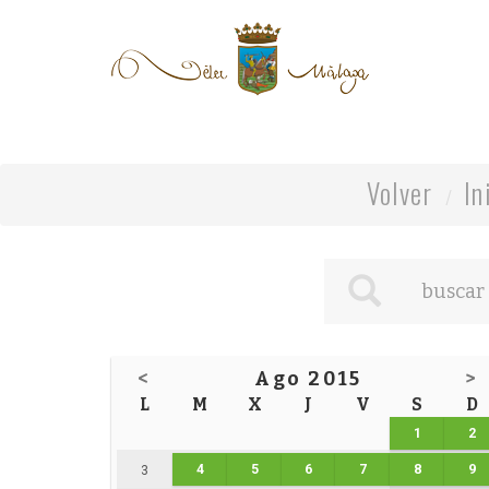
Volver
In
<
Ago 2015
>
L
M
X
J
V
S
D
1
2
4
5
6
7
8
9
3