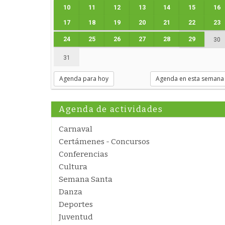
10
11
12
13
14
15
16
17
18
19
20
21
22
23
24
25
26
27
28
29
30
31
Agenda para hoy
Agenda en esta semana
Agenda de actividades
Carnaval
Certámenes - Concursos
Conferencias
Cultura
Semana Santa
Danza
Deportes
Juventud