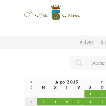
Volver
In
<
Ago 2015
>
L
M
X
J
V
S
D
1
2
4
5
6
7
8
9
3