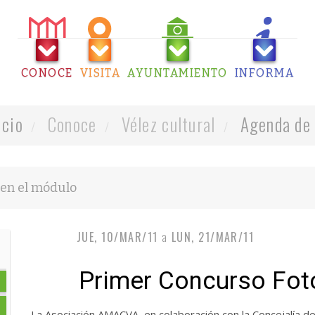
CONOCE
VISITA
AYUNTAMIENTO
INFORMA
icio
Conoce
Vélez cultural
Agenda de 
JUE, 10/MAR/11
a
LUN, 21/MAR/11
Primer Concurso Fo
La Asociación AMACVA, en colaboración con la Concejalía d