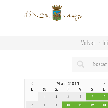
Volver
In
<
Mar 2011
>
L
M
X
J
V
S
D
5
6
1
2
3
4
10
11
12
13
7
8
9