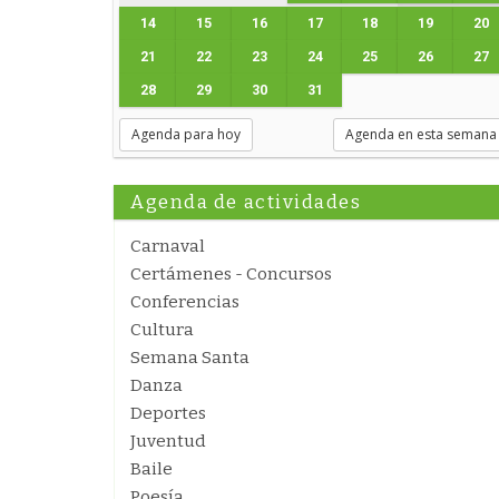
14
15
16
17
18
19
20
21
22
23
24
25
26
27
28
29
30
31
Agenda para hoy
Agenda en esta semana
Agenda de actividades
Carnaval
Certámenes - Concursos
Conferencias
Cultura
Semana Santa
Danza
Deportes
Juventud
Baile
Poesía