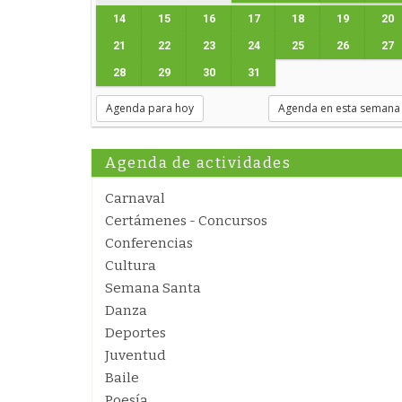
14
15
16
17
18
19
20
21
22
23
24
25
26
27
28
29
30
31
Agenda para hoy
Agenda en esta semana
Agenda de actividades
Carnaval
Certámenes - Concursos
Conferencias
Cultura
Semana Santa
Danza
Deportes
Juventud
Baile
Poesía