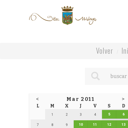
Volver
In
<
Mar 2011
>
L
M
X
J
V
S
D
5
6
1
2
3
4
10
11
12
13
7
8
9