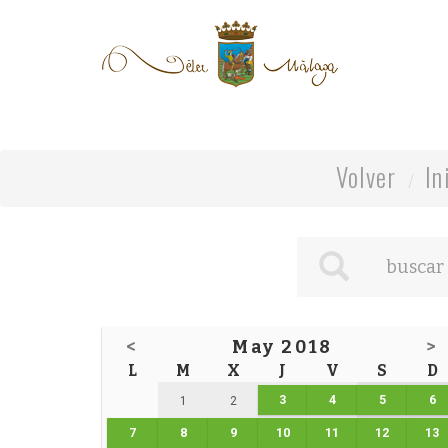
Volver
In
<
May 2018
>
L
M
X
J
V
S
D
3
4
5
6
1
2
7
8
9
10
11
12
13