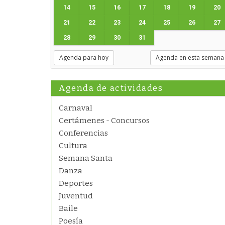
14
15
16
17
18
19
20
21
22
23
24
25
26
27
28
29
30
31
Agenda para hoy
Agenda en esta semana
Agenda de actividades
Carnaval
Certámenes - Concursos
Conferencias
Cultura
Semana Santa
Danza
Deportes
Juventud
Baile
Poesía