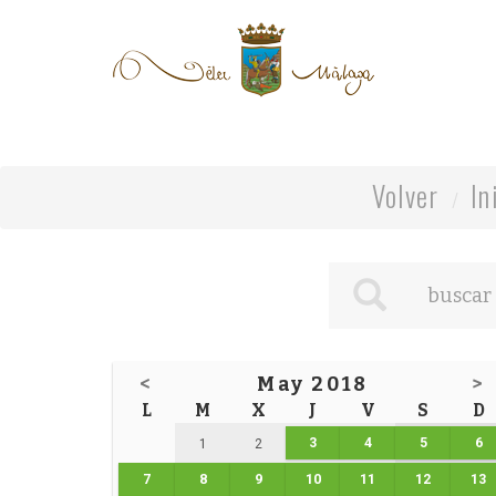
Volver
In
<
May 2018
>
L
M
X
J
V
S
D
3
4
5
6
1
2
7
8
9
10
11
12
13