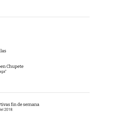
las
Open Chupete
aga”
tivas fin de semana
del 2018.