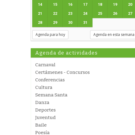
14
15
16
17
18
19
20
21
22
23
24
25
26
27
28
29
30
31
Agenda para hoy
Agenda en esta semana
Agenda de actividades
Carnaval
Certámenes - Concursos
Conferencias
Cultura
Semana Santa
Danza
Deportes
Juventud
Baile
Poesía