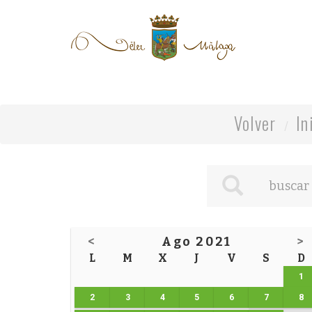
Volver
In
<
Ago 2021
>
L
M
X
J
V
S
D
1
2
3
4
5
6
7
8