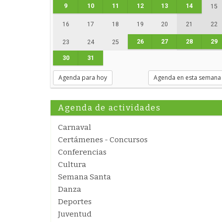
9
10
11
12
13
14
15
16
17
18
19
20
21
22
26
27
28
29
23
24
25
30
31
Agenda para hoy
Agenda en esta semana
Agenda de actividades
Carnaval
Certámenes - Concursos
Conferencias
Cultura
Semana Santa
Danza
Deportes
Juventud