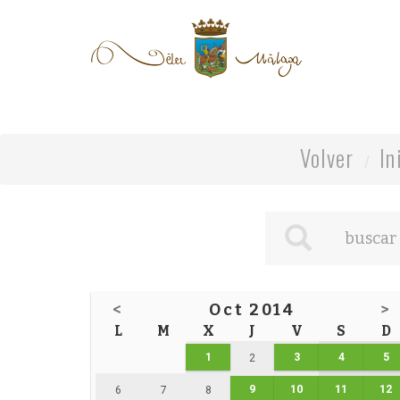
Volver
In
<
Oct 2014
>
L
M
X
J
V
S
D
1
3
4
5
2
9
10
11
12
6
7
8