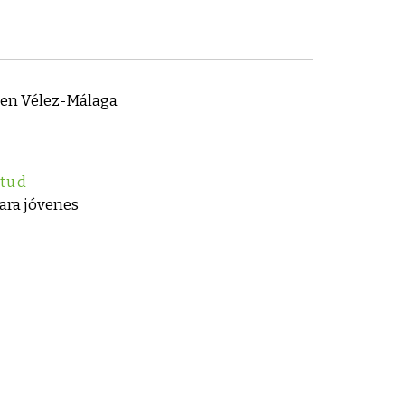
 en Vélez-Málaga
ntud
para jóvenes