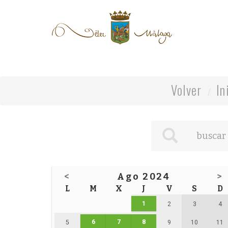
Volver
In
<
Ago 2024
>
L
M
X
J
V
S
D
1
2
3
4
6
7
8
5
9
10
11