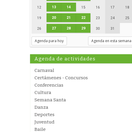
13
14
12
15
16
17
18
20
21
22
19
23
24
25
27
28
29
26
30
31
Agenda para hoy
Agenda en esta semana
Agenda de actividades
Carnaval
Certámenes - Concursos
Conferencias
Cultura
Semana Santa
Danza
Deportes
Juventud
Baile