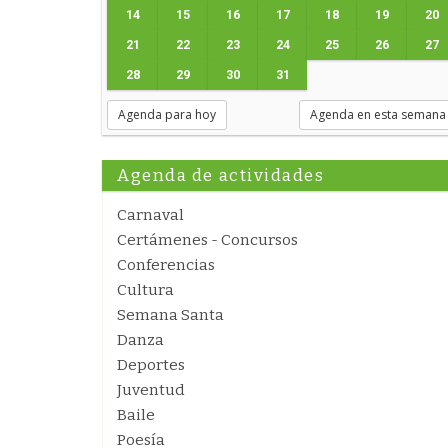
14
15
16
17
18
19
20
21
22
23
24
25
26
27
28
29
30
31
Agenda para hoy
Agenda en esta semana
Agenda de actividades
Carnaval
Certámenes - Concursos
Conferencias
Cultura
Semana Santa
Danza
Deportes
Juventud
Baile
Poesía