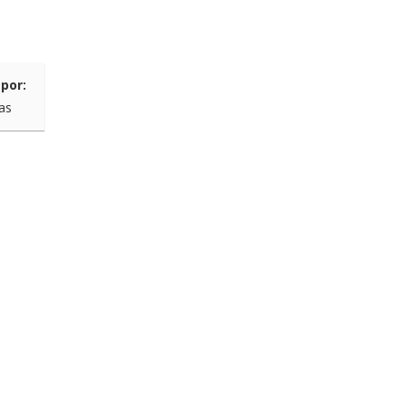
por:
tas