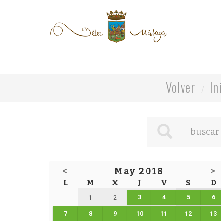
Volver
In
<
May 2018
>
L
M
X
J
V
S
D
3
4
5
6
1
2
7
8
9
10
11
12
13