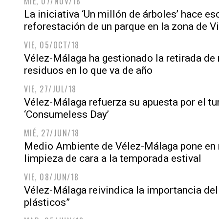
MIÉ, 07/NOV/18
La iniciativa ‘Un millón de árboles’ hace es
reforestación de un parque en la zona de 
VIE, 05/OCT/18
Vélez-Málaga ha gestionado la retirada de
residuos en lo que va de año
VIE, 27/JUL/18
Vélez-Málaga refuerza su apuesta por el tu
‘Consumeless Day’
MIÉ, 27/JUN/18
Medio Ambiente de Vélez-Málaga pone en m
limpieza de cara a la temporada estival
VIE, 08/JUN/18
Vélez-Málaga reivindica la importancia del 
plásticos”