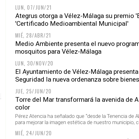
LUN, 07/JUN/21
Ategrus otorga a Vélez-Málaga su premio 'E
'Certificado Medioambiental Municipal'
MIÉ, 28/ABR/21
Medio Ambiente presenta el nuevo programa
mosquitos para Vélez-Málaga
LUN, 30/NOV/20
El Ayuntamiento de Vélez-Málaga presenta 
Seguridad la nueva ordenanza sobre bienes
JUE, 25/JUN/20
Torre del Mar transformará la avenida de A
color
Pérez Atencia ha señalado que “desde la Tenencia de A
para mejorar la imagen estética de nuestro municipio,
MIÉ, 24/JUN/20