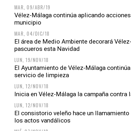
MAR, 09/ABR/19
Vélez-Málaga continúa aplicando acciones 
municipio
MAR, 04/DIC/18
El área de Medio Ambiente decorará Véle
pascueros esta Navidad
LUN, 19/NOV/18
El Ayuntamiento de Vélez-Málaga continúa
servicio de limpieza
LUN, 12/NOV/18
Inicia en Vélez-Málaga la campaña contra l
LUN, 12/NOV/18
El consistorio veleño hace un llamamiento 
los actos vandálicos