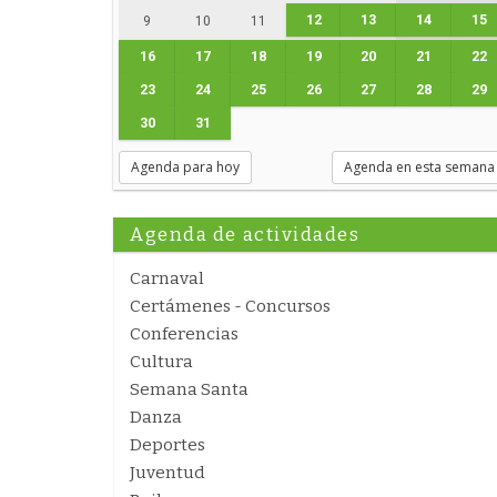
12
13
14
15
9
10
11
16
17
18
19
20
21
22
23
24
25
26
27
28
29
30
31
Agenda para hoy
Agenda en esta semana
Agenda de actividades
Carnaval
Certámenes - Concursos
Conferencias
Cultura
Semana Santa
Danza
Deportes
Juventud