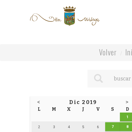
Volver
In
<
Dic 2019
>
L
M
X
J
V
S
D
1
7
8
2
3
4
5
6