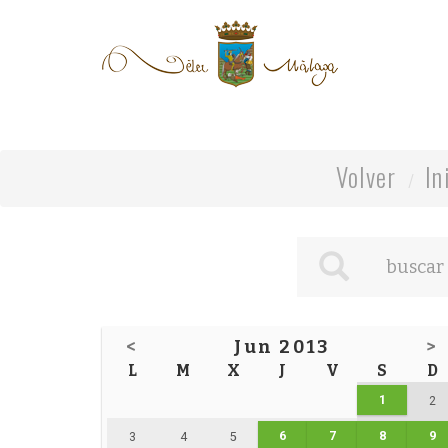
Volver
In
<
Jun 2013
>
L
M
X
J
V
S
D
1
2
6
7
8
9
3
4
5