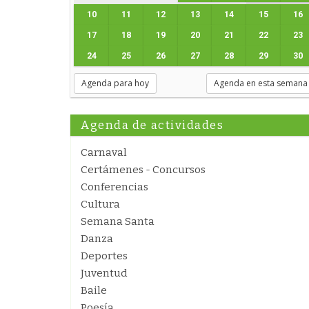
10
11
12
13
14
15
16
17
18
19
20
21
22
23
24
25
26
27
28
29
30
Agenda para hoy
Agenda en esta semana
Agenda de actividades
Carnaval
Certámenes - Concursos
Conferencias
Cultura
Semana Santa
Danza
Deportes
Juventud
Baile
Poesía