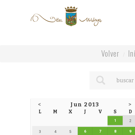
Volver
In
<
Jun 2013
>
L
M
X
J
V
S
D
1
2
6
7
8
9
3
4
5