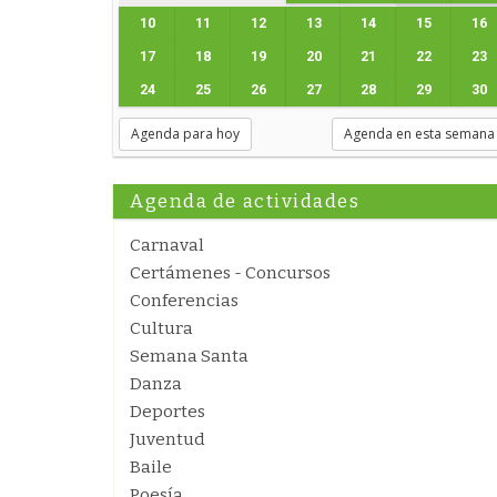
10
11
12
13
14
15
16
17
18
19
20
21
22
23
24
25
26
27
28
29
30
Agenda para hoy
Agenda en esta semana
Agenda de actividades
Carnaval
Certámenes - Concursos
Conferencias
Cultura
Semana Santa
Danza
Deportes
Juventud
Baile
Poesía