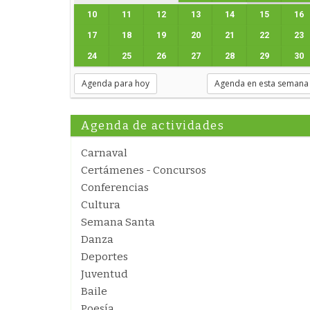
10
11
12
13
14
15
16
17
18
19
20
21
22
23
24
25
26
27
28
29
30
Agenda para hoy
Agenda en esta semana
Agenda de actividades
Carnaval
Certámenes - Concursos
Conferencias
Cultura
Semana Santa
Danza
Deportes
Juventud
Baile
Poesía