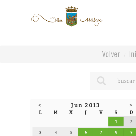
Volver
In
<
Jun 2013
>
L
M
X
J
V
S
D
1
2
6
7
8
9
3
4
5