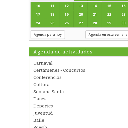
10
11
12
13
14
15
16
17
18
19
20
21
22
23
24
25
26
27
28
29
30
Agenda para hoy
Agenda en esta semana
Agenda de actividades
Carnaval
Certámenes - Concursos
Conferencias
Cultura
Semana Santa
Danza
Deportes
Juventud
Baile
Poesía