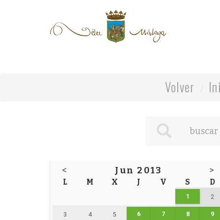
Volver
In
<
Jun 2013
>
L
M
X
J
V
S
D
1
2
6
7
8
9
3
4
5