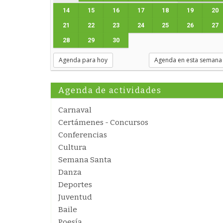
14
15
16
17
18
19
20
21
22
23
24
25
26
27
28
29
30
Agenda para hoy
Agenda en esta semana
Agenda de actividades
Carnaval
Certámenes - Concursos
Conferencias
Cultura
Semana Santa
Danza
Deportes
Juventud
Baile
Poesía