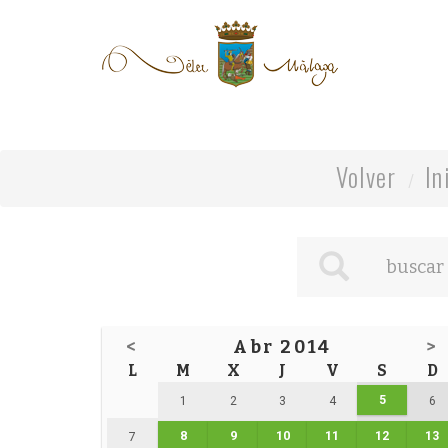
Volver
In
<
Abr 2014
>
L
M
X
J
V
S
D
5
1
2
3
4
6
8
9
10
11
12
13
7