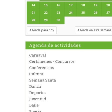
14
15
16
17
18
19
20
21
22
23
24
25
26
27
28
29
30
Agenda para hoy
Agenda en esta semana
Agenda de actividades
Carnaval
Certámenes - Concursos
Conferencias
Cultura
Semana Santa
Danza
Deportes
Juventud
Baile
Poesía