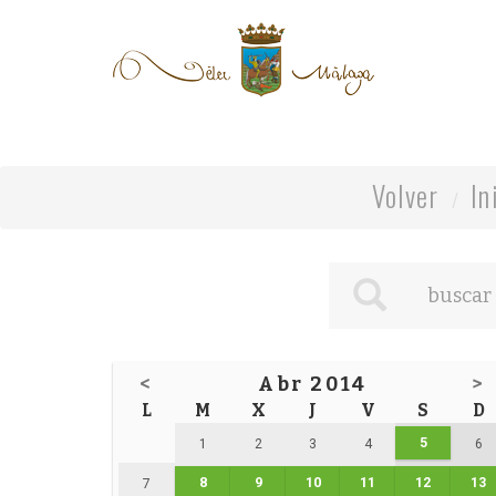
Volver
In
<
Abr 2014
>
L
M
X
J
V
S
D
5
1
2
3
4
6
8
9
10
11
12
13
7