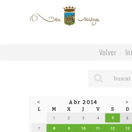
Volver
In
<
Abr 2014
>
L
M
X
J
V
S
D
5
1
2
3
4
6
8
9
10
11
12
13
7