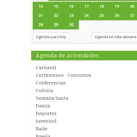
14
15
16
17
18
19
20
21
22
23
24
25
26
27
28
29
30
Agenda para hoy
Agenda en esta semana
Agenda de actividades
Carnaval
Certámenes - Concursos
Conferencias
Cultura
Semana Santa
Danza
Deportes
Juventud
Baile
Poesía