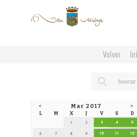
Volver
In
<
Mar 2017
>
L
M
X
J
V
S
D
3
4
5
1
2
10
11
12
6
7
8
9