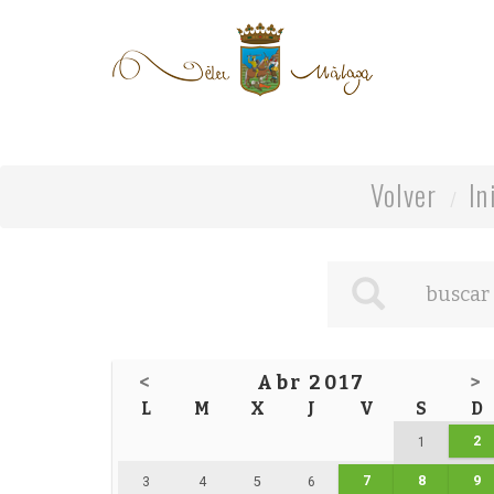
Volver
In
<
Abr 2017
>
L
M
X
J
V
S
D
2
1
7
8
9
3
4
5
6