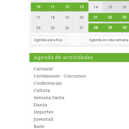
10
11
12
13
14
15
16
21
22
23
17
18
19
20
28
29
30
24
25
26
27
Agenda para hoy
Agenda en esta semana
Agenda de actividades
Carnaval
Certámenes - Concursos
Conferencias
Cultura
Semana Santa
Danza
Deportes
Juventud
Baile