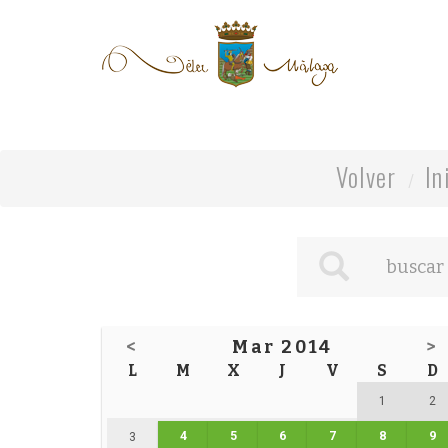
Volver
In
<
Mar 2014
>
L
M
X
J
V
S
D
1
2
4
5
6
7
8
9
3