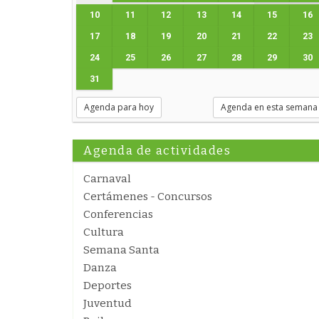
10
11
12
13
14
15
16
17
18
19
20
21
22
23
24
25
26
27
28
29
30
31
Agenda para hoy
Agenda en esta semana
Agenda de actividades
Carnaval
Certámenes - Concursos
Conferencias
Cultura
Semana Santa
Danza
Deportes
Juventud