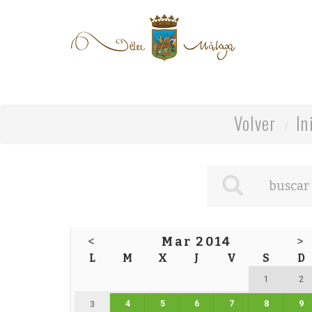
Volver
In
<
Mar 2014
>
L
M
X
J
V
S
D
1
2
4
5
6
7
8
9
3