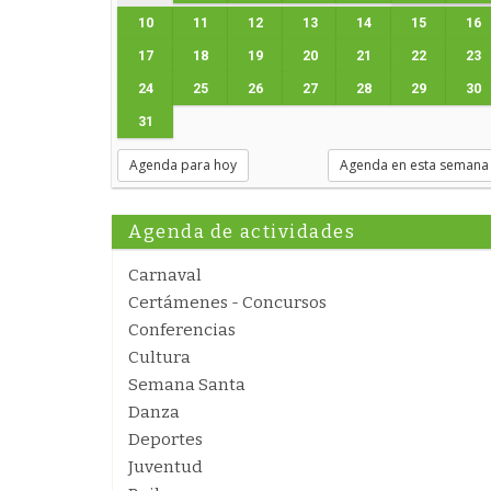
10
11
12
13
14
15
16
17
18
19
20
21
22
23
24
25
26
27
28
29
30
31
Agenda para hoy
Agenda en esta semana
Agenda de actividades
Carnaval
Certámenes - Concursos
Conferencias
Cultura
Semana Santa
Danza
Deportes
Juventud