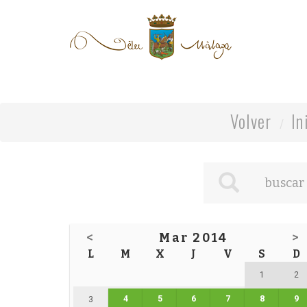
Volver
In
<
Mar 2014
>
L
M
X
J
V
S
D
1
2
4
5
6
7
8
9
3