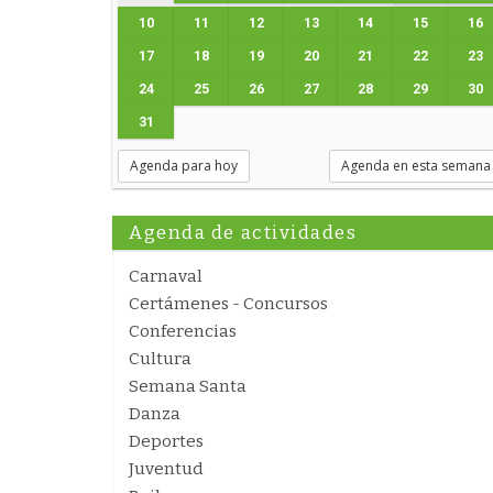
10
11
12
13
14
15
16
17
18
19
20
21
22
23
24
25
26
27
28
29
30
31
Agenda para hoy
Agenda en esta semana
Agenda de actividades
Carnaval
Certámenes - Concursos
Conferencias
Cultura
Semana Santa
Danza
Deportes
Juventud