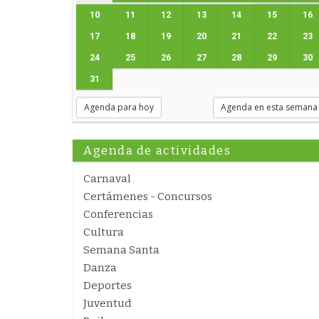
10
11
12
13
14
15
16
17
18
19
20
21
22
23
24
25
26
27
28
29
30
31
Agenda para hoy
Agenda en esta semana
Agenda de actividades
Carnaval
Certámenes - Concursos
Conferencias
Cultura
Semana Santa
Danza
Deportes
Juventud