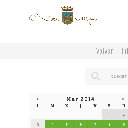
Volver
In
<
Mar 2014
>
L
M
X
J
V
S
D
1
2
4
5
6
7
8
9
3