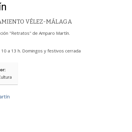
ín
TAMIENTO VÉLEZ-MÁLAGA
ición "Retratos" de Amparo Martín.
e 10 a 13 h. Domingos y festivos cerrada
or:
Cultura
artín