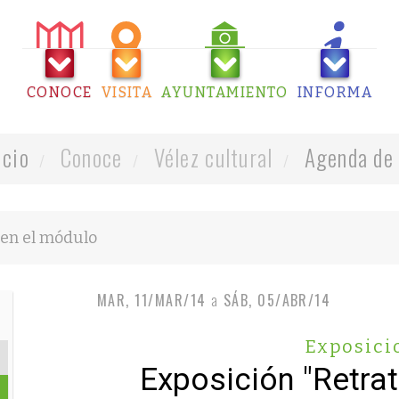
CONOCE
VISITA
AYUNTAMIENTO
INFORMA
icio
Conoce
Vélez cultural
Agenda de 
MAR, 11/MAR/14
a
SÁB, 05/ABR/14
Exposici
Exposición "Retra