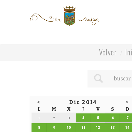
Volver
In
<
Dic 2014
>
L
M
X
J
V
S
D
4
5
6
7
1
2
3
8
9
10
11
12
13
14