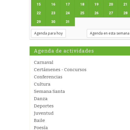
15
16
17
18
19
20
21
22
23
24
25
26
27
28
29
30
31
Agenda para hoy
Agenda en esta semana
Agenda de actividades
Carnaval
Certámenes - Concursos
Conferencias
Cultura
Semana Santa
Danza
Deportes
Juventud
Baile
Poesía