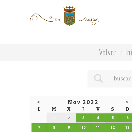
Volver
In
<
Nov 2022
>
L
M
X
J
V
S
D
3
4
5
6
1
2
7
8
9
10
11
12
13