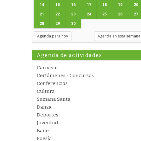
14
15
16
17
18
19
20
21
22
23
24
25
26
27
28
29
30
Agenda para hoy
Agenda en esta semana
Agenda de actividades
Carnaval
Certámenes - Concursos
Conferencias
Cultura
Semana Santa
Danza
Deportes
Juventud
Baile
Poesía