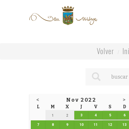
Volver
In
<
Nov 2022
>
L
M
X
J
V
S
D
3
4
5
6
1
2
7
8
9
10
11
12
13