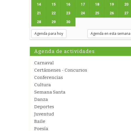
14
15
16
17
18
19
20
21
22
23
24
25
26
27
28
29
30
Agenda para hoy
Agenda en esta semana
Agenda de actividades
Carnaval
Certámenes - Concursos
Conferencias
Cultura
Semana Santa
Danza
Deportes
Juventud
Baile
Poesía