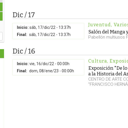
Dic / 17
Juventud
,
Vario
Inicio:
sáb, 17/dic/22 - 13:37h
Salón del Manga y 
Final:
sáb, 17/dic/22 - 13:37h
Pabellón multiusos F
Dic / 16
Cultura
,
Exposi
Inicio:
vie, 16/dic/22 - 00:00h
Exposición "De lo 
Final:
dom, 08/ene/23 - 00:00h
a la Historia del A
CENTRO DE ARTE 
"FRANCISCO HERNÁ