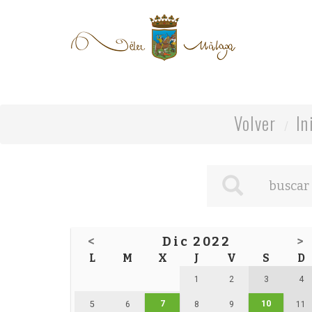
Volver
In
<
Dic 2022
>
L
M
X
J
V
S
D
1
2
3
4
7
10
5
6
8
9
11