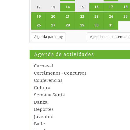
14
16
17
18
12
13
15
19
20
21
22
23
24
25
26
27
28
29
30
31
Agenda para hoy
Agenda en esta semana
Agenda de actividades
Carnaval
Certámenes - Concursos
Conferencias
Cultura
Semana Santa
Danza
Deportes
Juventud
Baile