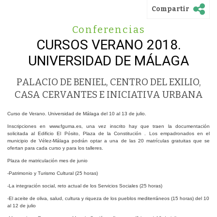
Compartir
Conferencias
CURSOS VERANO 2018.
UNIVERSIDAD DE MÁLAGA
PALACIO DE BENIEL, CENTRO DEL EXILIO,
CASA CERVANTES E INICIATIVA URBANA
Curso de Verano. Universidad de Málaga del 10 al 13 de julio.
Inscripciones en www.fguma.es, una vez inscrito hay que traen la documentación
solicitada al Edificio El Pósito, Plaza de la Constitución . Los empadronados en el
municipio de Vélez-Málaga podrán optar a una de las 20 matrículas gratuitas que se
ofertan para cada curso y para los talleres.
Plaza de matriculación mes de junio
-Patrimonio y Turismo Cultural (25 horas)
-La integración social, reto actual de los Servicios Sociales (25 horas)
-El aceite de oliva, salud, cultura y riqueza de los pueblos mediterráneos (15 horas) del 10
al 12 de julio