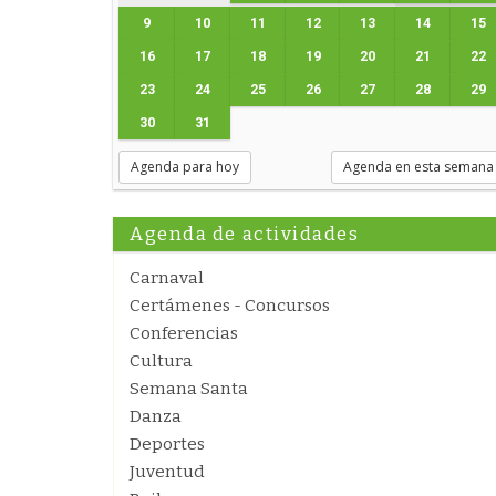
9
10
11
12
13
14
15
16
17
18
19
20
21
22
23
24
25
26
27
28
29
30
31
Agenda para hoy
Agenda en esta semana
Agenda de actividades
Carnaval
Certámenes - Concursos
Conferencias
Cultura
Semana Santa
Danza
Deportes
Juventud