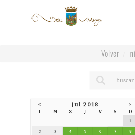
Volver
In
<
Jul 2018
>
L
M
X
J
V
S
D
1
4
5
6
7
8
2
3