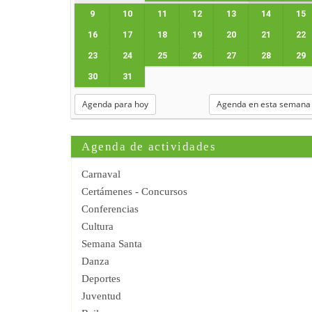
9
10
11
12
13
14
15
16
17
18
19
20
21
22
23
24
25
26
27
28
29
30
31
Agenda para hoy
Agenda en esta semana
Agenda de actividades
Carnaval
Certámenes - Concursos
Conferencias
Cultura
Semana Santa
Danza
Deportes
Juventud