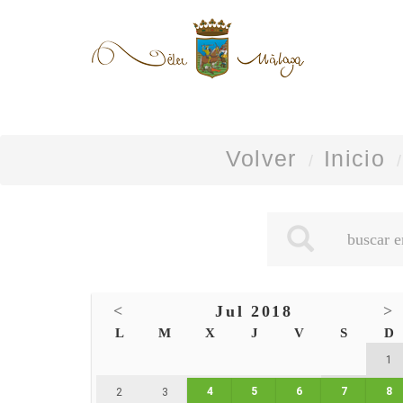
Volver
Inicio
<
Jul 2018
>
L
M
X
J
V
S
D
1
4
5
6
7
8
2
3