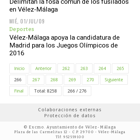
Delimitan la fosa común de los fusilados
en Vélez-Málaga
MIÉ, 01/JUL/09
Deportes
Vélez-Málaga apoya la candidatura de
Madrid para los Juegos Olímpicos de
2016
Inicio
Anterior
262
263
264
265
266
267
268
269
270
Siguiente
Final
Total: 8258
266 / 276
Colaboraciones externas
Protección de datos
© Excmo. Ayuntamiento de Vélez-Málaga
Plaza de las Carmelitas 12 - C.P. 29700 - Vélez-Málaga
Tlf: 952559100