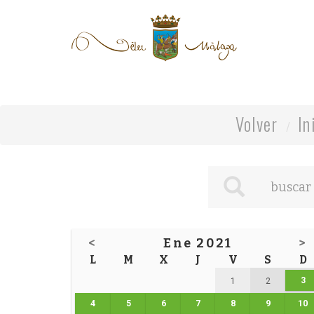
Volver
In
<
Ene 2021
>
L
M
X
J
V
S
D
3
1
2
4
5
6
7
8
9
10