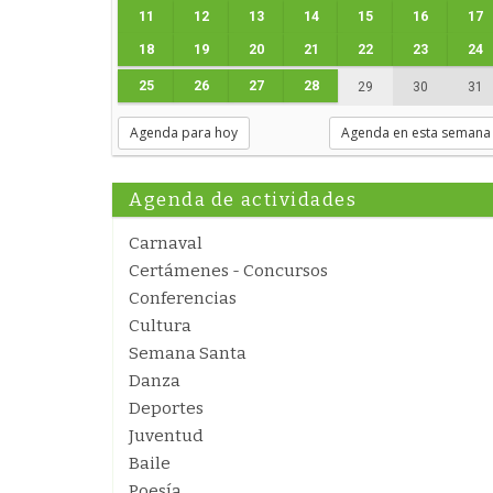
11
12
13
14
15
16
17
18
19
20
21
22
23
24
25
26
27
28
29
30
31
Agenda para hoy
Agenda en esta semana
Agenda de actividades
Carnaval
Certámenes - Concursos
Conferencias
Cultura
Semana Santa
Danza
Deportes
Juventud
Baile
Poesía