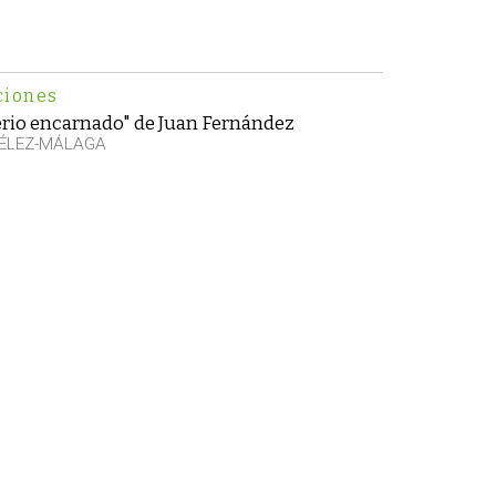
ciones
erio encarnado" de Juan Fernández
VÉLEZ-MÁLAGA