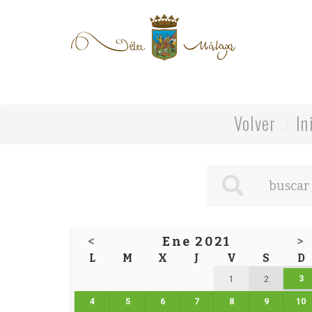
Volver
In
<
Ene 2021
>
L
M
X
J
V
S
D
3
1
2
4
5
6
7
8
9
10