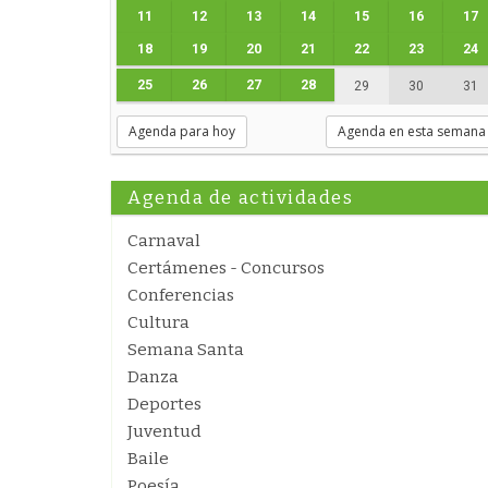
11
12
13
14
15
16
17
18
19
20
21
22
23
24
25
26
27
28
29
30
31
Agenda para hoy
Agenda en esta semana
Agenda de actividades
Carnaval
Certámenes - Concursos
Conferencias
Cultura
Semana Santa
Danza
Deportes
Juventud
Baile
Poesía