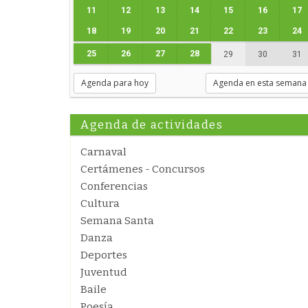
11
12
13
14
15
16
17
18
19
20
21
22
23
24
25
26
27
28
29
30
31
Agenda para hoy
Agenda en esta semana
Agenda de actividades
Carnaval
Certámenes - Concursos
Conferencias
Cultura
Semana Santa
Danza
Deportes
Juventud
Baile
Poesía