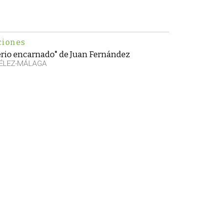
ciones
erio encarnado" de Juan Fernández
VÉLEZ-MÁLAGA