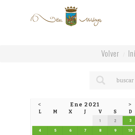
Volver
In
<
Ene 2021
>
L
M
X
J
V
S
D
3
1
2
4
5
6
7
8
9
10