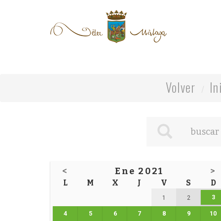
Volver
In
<
Ene 2021
>
L
M
X
J
V
S
D
3
1
2
4
5
6
7
8
9
10