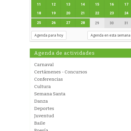
11
12
13
14
15
16
17
18
19
20
21
22
23
24
25
26
27
28
29
30
31
Agenda para hoy
Agenda en esta semana
Agenda de actividades
Carnaval
Certámenes - Concursos
Conferencias
Cultura
Semana Santa
Danza
Deportes
Juventud
Baile
Poesía