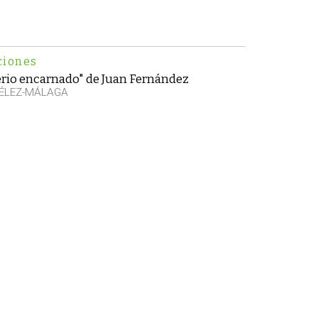
ciones
erio encarnado" de Juan Fernández
VÉLEZ-MÁLAGA